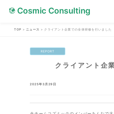
Skip
Skip
to
to
content
content
TOP
>
ニュース
>
クライアント企業での全体研修を行いました
REPORT
クライアント企
2025年3月29日
☆チームコズミックのメンバーみんなで大