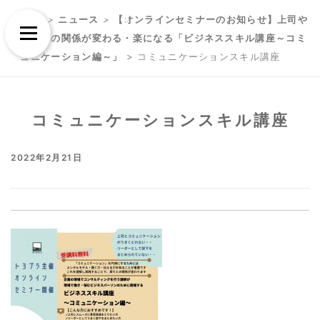
Skip
Skip
TOP
>
ニュース
>
【オンラインセミナーのお知らせ】上司や
to
to
Menu
部下との関係が変わる・楽になる「ビジネススキル講座～コミ
content
content
ュニケーション編～」
>
コミュニケーションスキル講座
コミュニケーションスキル講座
2022年2月21日