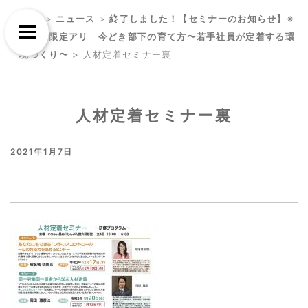
Skip
Skip
TOP
>
ニュース
>
終了しました！【セミナーのお知らせ】※
to
to
Menu
対象者限定アリ 今どき部下の育て方〜若手社員が定着する環
content
content
境づくり〜
>
人材定着セミナー裏
人材定着セミナー裏
2021年1月7日