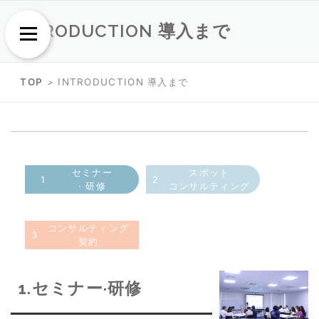
Skip
Skip
INTRODUCTION 導入まで
to
to
Menu
content
content
TOP
>
INTRODUCTION 導入まで
セミナー
スポット
1
2
· 研修
コンサルティング
コンサルティング
3
契約
1.セミナー·研修