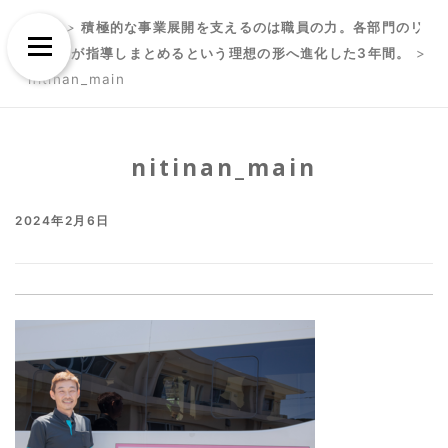
Skip
Skip
TOP
>
積極的な事業展開を支えるのは職員の力。各部門のリ
to
to
Menu
ーダーが指導しまとめるという理想の形へ進化した3年間。
>
content
content
nitinan_main
nitinan_main
2024年2月6日