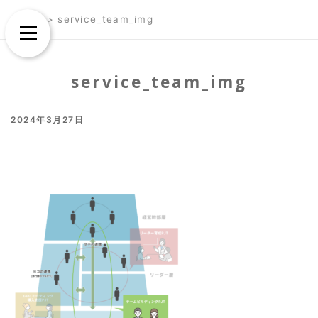
Skip
Skip
TOP
>
service_team_img
to
to
Menu
content
content
service_team_img
2024年3月27日