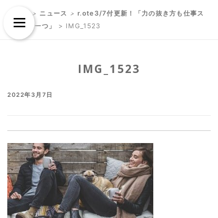
Skip
Skip
TOP
>
ニュース
>
note3/7付更新！「力の抜き方も仕事ス
to
to
Menu
キルの一つ」
>
IMG_1523
content
content
IMG_1523
2022年3月7日