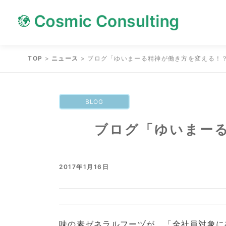
Skip
Skip
to
to
content
content
TOP
>
ニュース
>
ブログ「ゆいまーる精神が働き方を変える！
BLOG
ブログ「ゆいまー
2017年1月16日
味の素ゼネラルフーヅが、「全社員対象に