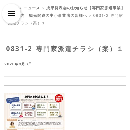
Skip
Skip
TOP
>
ニュース
>
成果発表会のお知らせ【専門家派遣事業】
to
to
Menu
沖縄県内 観光関連の中小事業者の皆様へ
>
0831-2_専門家
content
content
派遣チラシ（案）１
0831-2_専門家派遣チラシ（案）１
2020年9月3日