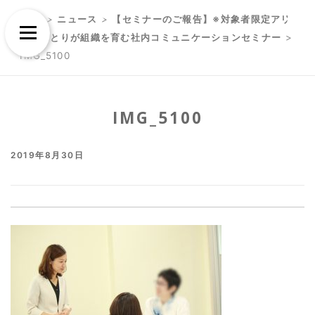
Skip
Skip
TOP
>
ニュース
>
【セミナーのご報告】※対象者限定アリ
to
to
Menu
一人ひとりが組織を育む社内コミュニケーションセミナー
>
content
content
IMG_5100
IMG_5100
2019年8月30日