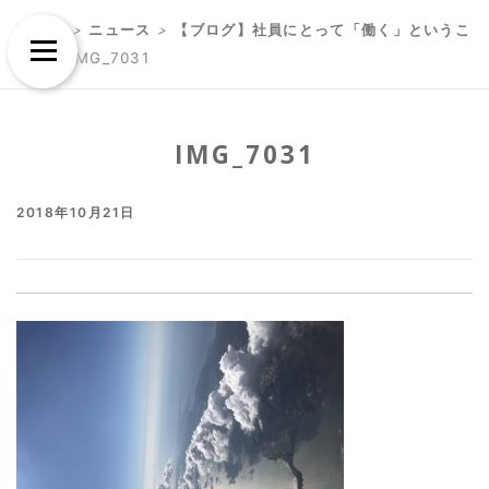
Skip
Skip
TOP
>
ニュース
>
【ブログ】社員にとって「働く」というこ
to
to
Menu
と
>
IMG_7031
content
content
IMG_7031
2018年10月21日