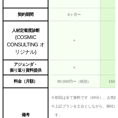
契約期間
6ヶ月〜
人材定着度診断
(COSMIC
×
CONSULTING オ
リジナル)
アジェンダ・
×
振り返り資料提供
料金（月額）
80,000円〜（税別）
150
※初回は全て無料です（60分）。お気
※上記プランを土台としながら、御社に
備考
す。