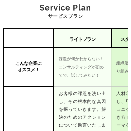
Service Plan
サービスプラン
ライトプラン
スタ
課題が何かわからない！
組織活
こんな企業に
コンサルティングが初め
オススメ！
り組み
てで、試してみたい！
お客様の課題を洗い出
人材定
し、その根本的な真因
し、｢
を探っていきます。解
ュニケ
決のためのアクション
き方｣
について助言いたしま
ーマを