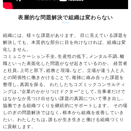
表層的な問題解決で組織は変わらない
組織には、様々な課題があります。
目に見えている課題を
解決しても、本質的な部分に目を向けなければ、組織は変
化しません。
コミュニケーション不全､生産性の低下､メンタル不調､離
職といった表面化した問題がなぜ起きているのか。
経営者
と社員､上司と部下､総務と現場､など。立場が違う人と人
との関係性に働きかけることで､複雑に絡み合った課題を
整理し､真因を探る。
わたしたちコズミックコンサルティ
ングは､“企業のかかりつけドクター”として､当事者だけで
はなかなか見つけ出せない課題の真因について導き出し､
協働できる組織づくりを継続的にサポートします。
その場
しのぎの問題解決ではなく､根本から組織を改善していき
たい。わたしたちは､誰もが生き生きと働ける組織づくり
に貢献します。