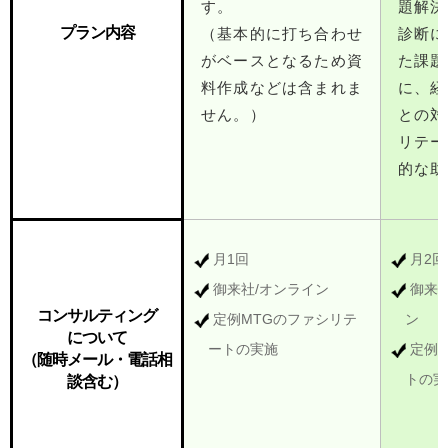
す。
題解決
プラン内容
（基本的に打ち合わせ
診断に
がベースとなるため資
た課題
料作成などは含まれま
に、経
せん。）
との対
リテー
的な助
月1回
月2
御来社/オンライン
御来社
コンサルティング
定例MTGのファシリテ
ン
について
ートの実施
定例
（随時メール・電話相
トの実
談含む）