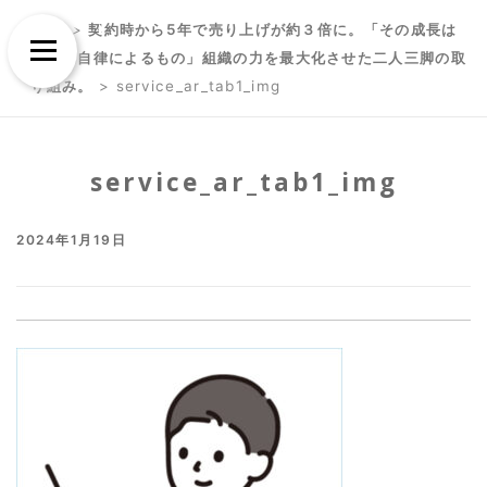
Skip
Skip
TOP
>
契約時から5年で売り上げが約３倍に。「その成長は
to
to
Menu
社員の自律によるもの」組織の力を最大化させた二人三脚の取
content
content
り組み。
>
service_ar_tab1_img
service_ar_tab1_img
2024年1月19日