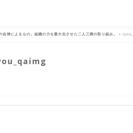
の自律によるもの」組織の力を最大化させた二人三脚の取り組み。
>
ryou
you_qaimg