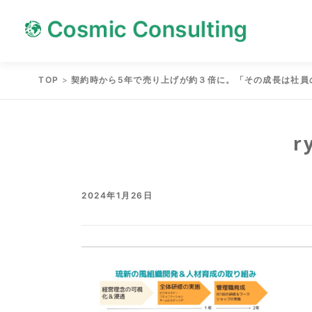
Skip
Skip
to
to
content
content
TOP
>
契約時から5年で売り上げが約３倍に。「その成長は社員
r
2024年1月26日